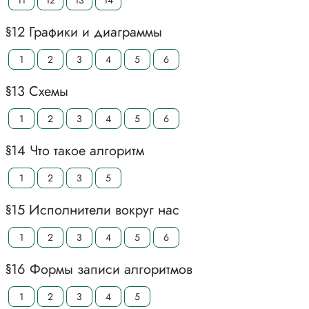
11
12
13
14
§12 Графики и диаграммы
1
2
3
4
5
6
§13 Схемы
1
2
3
4
5
6
§14 Что такое алгоритм
1
2
3
5
§15 Исполнители вокруг нас
1
2
3
4
5
6
§16 Формы записи алгоритмов
1
2
3
4
5