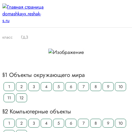
класс
ГДЗ
§1 Объекты окружающего мира
1
2
3
4
5
6
7
8
9
10
11
12
§2 Компьютерные объекты
1
2
3
4
5
6
7
8
9
10