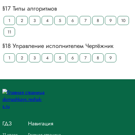
§17 Типы алгоритмов
1
2
3
4
5
6
7
8
9
10
11
§18 Управление исполнителем Чертёжник
1
2
3
4
5
6
7
8
9
ГДЗ
Навигация
11 класс
Главная страница