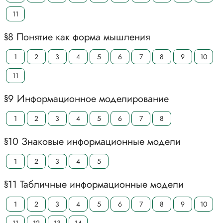
11
§8 Понятие как форма мышления
1
2
3
4
5
6
7
8
9
10
11
§9 Информационное моделирование
1
2
3
4
5
6
7
8
§10 Знаковые информационные модели
1
2
3
4
5
§11 Табличные информационные модели
1
2
3
4
5
6
7
8
9
10