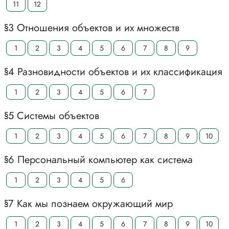
11
12
§3 Отношения объектов и их множеств
1
2
3
4
5
6
7
8
9
§4 Разновидности объектов и их классификация
1
2
3
4
5
6
7
§5 Системы объектов
1
2
3
4
5
6
7
8
9
10
§6 Персональный компьютер как система
1
2
3
4
5
6
§7 Как мы познаем окружающий мир
1
2
3
4
5
6
7
8
9
10